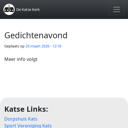
Skip to main content
De Katse Kerk
Gedichtenavond
Geplaats op
20 maart 2026 - 12:18
Meer info volgt
Katse Links:
Dorpshuis Kats
Sport Vereniging Kats